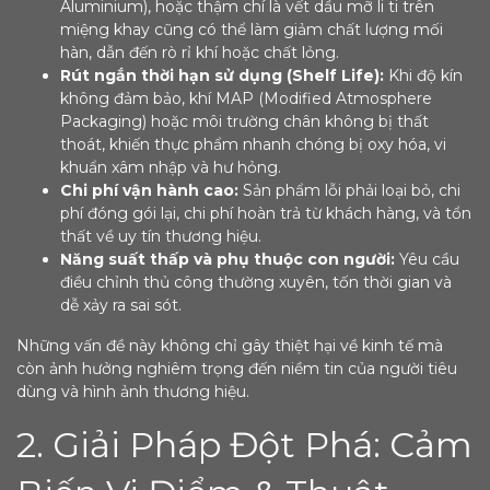
Aluminium), hoặc thậm chí là vết dầu mỡ li ti trên
miệng khay cũng có thể làm giảm chất lượng mối
hàn, dẫn đến rò rỉ khí hoặc chất lỏng.
Rút ngắn thời hạn sử dụng (Shelf Life):
Khi độ kín
không đảm bảo, khí MAP (Modified Atmosphere
Packaging) hoặc môi trường chân không bị thất
thoát, khiến thực phẩm nhanh chóng bị oxy hóa, vi
khuẩn xâm nhập và hư hỏng.
Chi phí vận hành cao:
Sản phẩm lỗi phải loại bỏ, chi
phí đóng gói lại, chi phí hoàn trả từ khách hàng, và tổn
thất về uy tín thương hiệu.
Năng suất thấp và phụ thuộc con người:
Yêu cầu
điều chỉnh thủ công thường xuyên, tốn thời gian và
dễ xảy ra sai sót.
Những vấn đề này không chỉ gây thiệt hại về kinh tế mà
còn ảnh hưởng nghiêm trọng đến niềm tin của người tiêu
dùng và hình ảnh thương hiệu.
2. Giải Pháp Đột Phá: Cảm