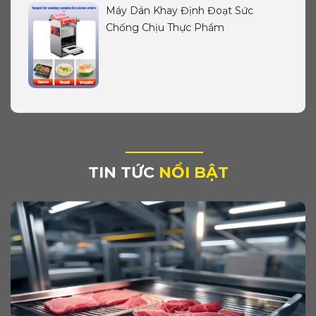
Máy Dán Khay Định Đoạt Sức
Chống Chịu Thực Phẩm
TIN TỨC
NỔI BẬT