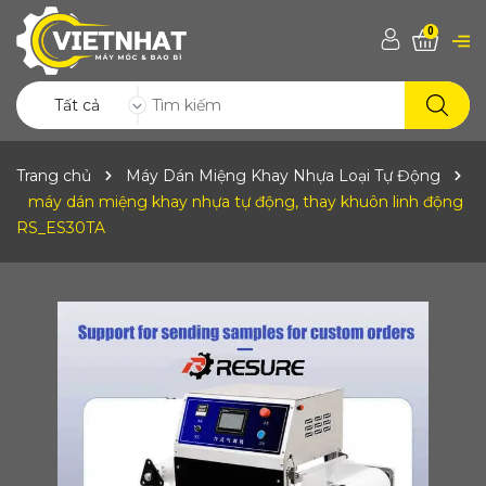
0
Tất cả
Trang chủ
Máy Dán Miệng Khay Nhựa Loại Tự Động
máy dán miệng khay nhựa tự động, thay khuôn linh động
RS_ES30TA