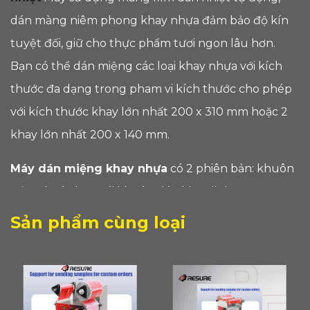
dán màng niêm phong khay nhựa đảm bảo độ kín
tuyệt đối, giữ cho thực phẩm tươi ngon lâu hơn.
Bạn có thể dán miệng các loại khay nhựa với kích
thước đa dạng trong pham vi kích thước cho phép
với kích thước khay lớn nhất 200 x 310 mm hoặc 2
khay lớn nhất 200 x 140 mm.
Máy dán miệng khay nhựa
có 2 phiên bản: khuôn
cố định và thay đổi khuôn dán khay linh động
Sản phẩm cùng loại
Linh hoạt và tiện lợi:
Khả năng thay đổi khuôn
khay linh hoạt cho phép bạn sử dụng máy với nhiều
loại khay khác nhau (vuông, tròn...), đáp ứng mọi
nhu cầu của cửa hàng kinh doanh thực phẩm