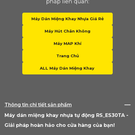
pháp liên quan:
Máy Dán Miệng Khay Nhựa Giá Rẻ
Máy Hút Chân Không
Máy MAP Khí
Trang Chủ
ALL Máy Dán Miệng Khay
Thông tin chi tiết sản phẩm
Máy dán miệng khay nhựa tự động RS_ES30TA -
Giải pháp hoàn hảo cho cửa hàng của bạn!