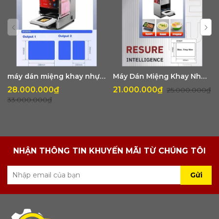
(F&B).
Hãy để RS_ES30TA giúp bạn nâng cao hiệu quả
kinh doanh và mang đến trải nghiệm tuyệt vời
cho khách hàng!
máy dán miệng khay nhựa tự động, thay khuôn linh động RS_ES25TA
Máy Dán Miệng Khay Nhựa Tự Động SIZE Nhỏ INOX 100% DF250T
28.000.000₫
21.000.000₫
25.000.000₫
33.000.000₫
NHẬN THÔNG TIN KHUYẾN MÃI TỪ CHÚNG TÔI
Gửi