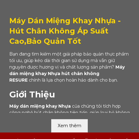
Máy Dán Miệng Khay Nhựa -
Hút Chân Không Áp Suất
Cao,Bảo Quản Tốt
Bạn đang tìm kiếm một giải pháp bảo quản thực phẩm
tối ưu, giúp kéo dài thời gian sử dụng mà vẫn giữ
nguyên được hương vị và chất lượng sản phẩm?
Máy
dán miệng khay Nhựa hút chân không
RESURE
chính là lựa chọn hoàn hảo dành cho bạn.
Giới Thiệu
Máy dán miệng khay Nhựa
của chúng tôi tích hợp
công nghệ hút chân không tiên tiến, giúp loại bỏ không
khí bên trong khay, ngăn chặn sự phát triển của vi
khuẩn và nấm mốc, từ đó bảo quản thực phẩm lâu hơn
Xem thêm
gấp nhiều lần so với các phương pháp thông thường.