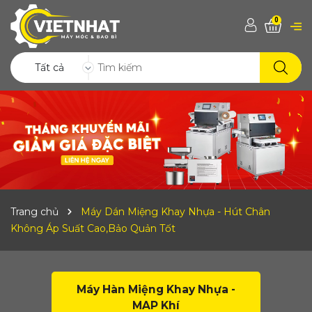
0
Tất cả
Trang chủ
Máy Dán Miệng Khay Nhựa - Hút Chân
Không Áp Suất Cao,Bảo Quản Tốt
Máy Hàn Miệng Khay Nhựa -
MAP Khí