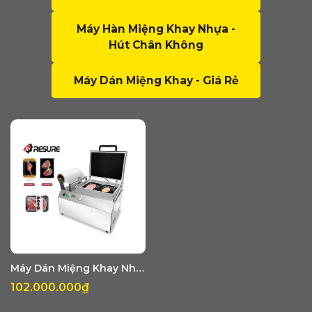
Máy Hàn Miệng Khay Nhựa -
Hút Chân Không
Máy Dán Miệng Khay - Giá Rẻ
Máy Dán Miệng Khay Nhựa Kèm Hút Chân Không Hoặc MAP Khí DQ240
102.000.000₫