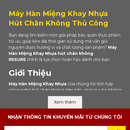
Máy Hàn Miệng Khay Nhựa
Hút Chân Không Thủ Công
Bạn đang tìm kiếm một giải pháp bảo quản thực phẩm
tối ưu, giúp kéo dài thời gian sử dụng mà vẫn giữ
nguyên được hương vị và chất lượng sản phẩm?
Máy
Hàn Miệng Khay Nhựa
hút chân không
RESURE
chính là lựa chọn hoàn hảo dành cho bạn.
Giới Thiệu
Máy Hàn Miệng Khay Nhựa
của chúng tôi tích hợp
công nghệ hút chân không tiên tiến, giúp loại bỏ không
khí bên trong khay, ngăn chặn sự phát triển của vi
khuẩn và nấm mốc, từ đó bảo quản thực phẩm lâu hơn
Xem thêm
gấp nhiều lần so với các phương pháp thông thường.
NHẬN THÔNG TIN KHUYẾN MÃI TỪ CHÚNG TÔI
Xuất Xứ và Chất Lượng Vượt