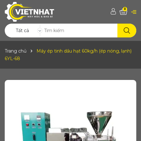
0
Tất cả
Trang chủ
Máy ép tinh dầu hạt 60kg/h (ép nóng, lạnh)
6YL-68