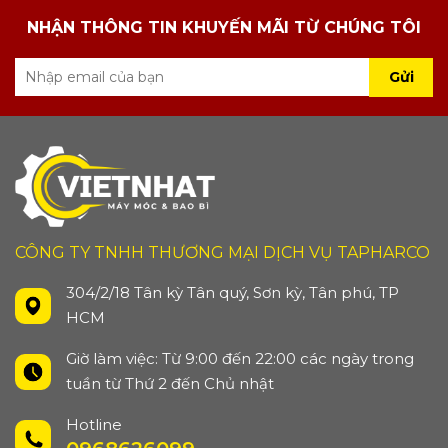
nghiệm Máy ép tinh dầu hạt 60kg/h ngay hôm nay,
NHẬN THÔNG TIN KHUYẾN MÃI TỪ CHÚNG TÔI
để chăm sóc sức khỏe và cung cấp cho gia đình bạn
dầu tinh khiết và sạch sẽ nhất!
Gửi
CÔNG TY TNHH THƯƠNG MẠI DỊCH VỤ TAPHARCO
304/2/18 Tân kỳ Tân quý, Sơn kỳ, Tân phú, TP
HCM
Giờ làm việc: Từ 9:00 đến 22:00 các ngày trong
tuần từ Thứ 2 đến Chủ nhật
Hotline