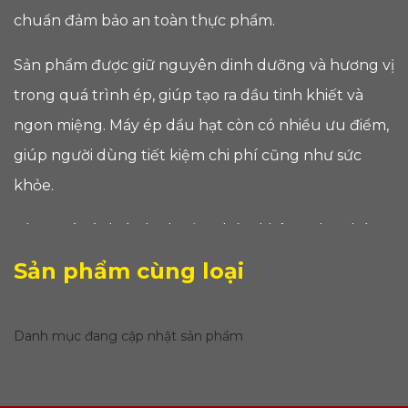
chuẩn đảm bảo an toàn thực phẩm.
Sản phẩm được giữ nguyên dinh dưỡng và hương vị
trong quá trình ép, giúp tạo ra dầu tinh khiết và
ngon miệng. Máy ép dầu hạt còn có nhiều ưu điểm,
giúp người dùng tiết kiệm chi phí cũng như sức
khỏe.
Nhờ quá trình ép lạnh, sản phẩm không chứa hóa
chất độc hại nào, người sử dụng hoàn toàn yên tâm
Sản phẩm cùng loại
về chất lượng của dầu sản xuất. Đồng thời, sử dụng
máy ép tinh dầu
hạt cũng giúp bạn kiểm soát
Danh mục đang cập nhật sản phẩm
được nguồn thực phẩm đang sử dụng, hạn chế
được tình trạng ăn uống không an toàn. Hãy trải