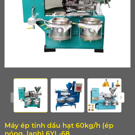
Máy ép tinh dầu hạt 60kg/h (ép
nóng, lạnh) 6YL-68