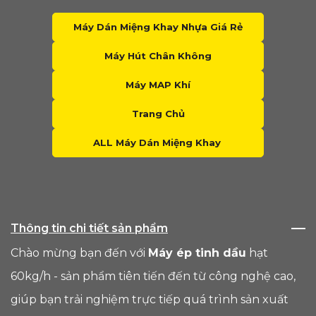
Máy Dán Miệng Khay Nhựa Giá Rẻ
Máy Hút Chân Không
Máy MAP Khí
Trang Chủ
ALL Máy Dán Miệng Khay
Thông tin chi tiết sản phẩm
Chào mừng bạn đến với
Máy ép tinh dầu
hạt
60kg/h - sản phẩm tiên tiến đến từ công nghệ cao,
giúp bạn trải nghiệm trực tiếp quá trình sản xuất